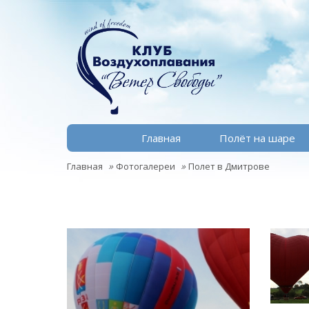
Главная
Полёт на шаре
»
»
Главная
Фотогалереи
Полет в Дмитрове