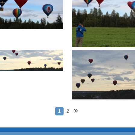
»
1
2